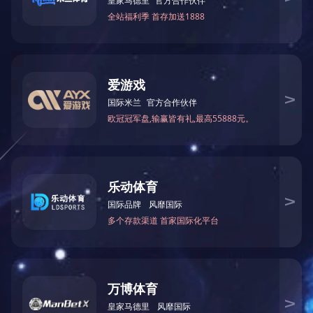
开云网页版销售业绩表
3